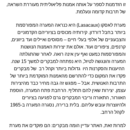
זו הזדמנות לספר על אותה אמנות פליאוליתית מעוררת השראה,
של תרבות קדומה ונעלמת.
מערת לאסקו (Lasacaux
) היא כנראה המערה המפורסמת
ביותר
בחבל דורדון
. קירותיה מכוסים בציוריהם הקדמוניים
והצבעוניים של אלפי בעלי חיים – מסוסים ואיילים ועד ביזונים,
קרנפים, ציפורים ועוד. אולם את יצירות האמנות הנושנות
והמפורסמות כמעט ואף עין אינה רואה. לאחר שהתגלתה
המערה והונגשה לטיול, היא נפתחה למבקרים למשך 15 שנה.
ההיענות והסקרנות היו גדולות ביותר וקהל רב של מבקרים
פקדו את המקום כדי להתרשם מהאמנות המוקדמת ביותר של
התרבות האנושית. אבל – מפגש זה גבה מחיר כבד מהיצירות
עצמן. יצירות שאין להם תחליף. הרחבת פתח המערה, הוספת
האוורור, התאורה וריבוי המבקרים גרם לפגיעה בציורים
ולהיווצרות עובש עליהם. בלית ברירה, נסגרה המערה ב-1965
לקהל הרחב.
למרות זאת, האתר עדיין הומה מבקרים: הם פוקדים את מערת