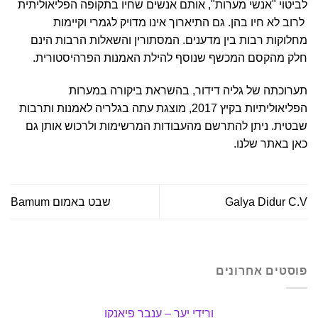
לביטוי "אנשי מערות", אותם אנשים שחיו בתקופה הפליאוליתית
לרוב לא חיו בהן. גם התיארוך אינו מדויק לגמרי וקיימות
מחלוקות רבות בין מדענים. המסתורין והשאלות הרבות הינם
חלק מהקסם המכשף שנוסף להילת האמנות הפרהיסטורית.
תערוכתה של גליה דידור, בהשראת ביקורה במערות
הפליאוליתיות בקיץ 2017, מוצגת עתה בגלריה לאמנות ותרבות
שבטית. ניתן להתרשם מהעבודות המרשימות
ולרכוש אותן גם
כאן באתר שלנו
.
Galya Didur C.V
שבט באמום Bamum
פוסטים אחרונים
ורידי יער – ענבר פיאנקו