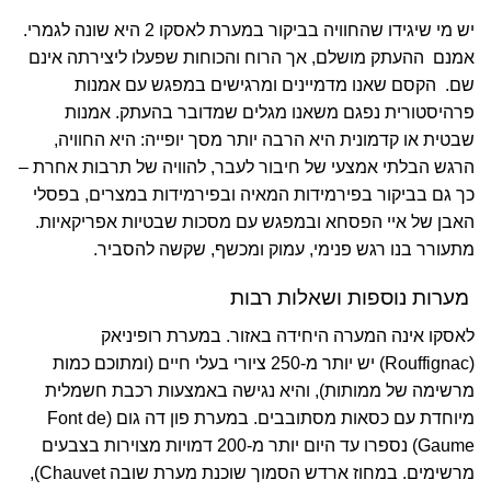
יש מי שיגידו שהחוויה בביקור במערת לאסקו 2 היא שונה לגמרי.
אמנם ההעתק מושלם, אך הרוח והכוחות שפעלו ליצירתה אינם
שם. הקסם שאנו מדמיינים ומרגישים במפגש עם אמנות
פרהיסטורית נפגם משאנו מגלים שמדובר בהעתק. אמנות
שבטית או קדמונית היא הרבה יותר מסך יופייה: היא החוויה,
הרגש הבלתי אמצעי של חיבור לעבר, להוויה של תרבות אחרת –
כך גם בביקור בפירמידות המאיה ובפירמידות במצרים, בפסלי
האבן של איי הפסחא ובמפגש עם מסכות שבטיות אפריקאיות.
מתעורר בנו רגש פנימי, עמוק ומכשף, שקשה להסביר.
מערות נוספות ושאלות רבות
לאסקו אינה המערה היחידה באזור. במערת רופיניאק
(Rouffignac) יש יותר מ-250 ציורי בעלי חיים (ומתוכם כמות
מרשימה של ממותות), והיא נגישה באמצעות רכבת חשמלית
מיוחדת עם כסאות מסתובבים. במערת פון דה גום (Font de
Gaume) נספרו עד היום יותר מ-200 דמויות מצוירות בצבעים
מרשימים. במחוז ארדש הסמוך שוכנת מערת שובה Chauvet),