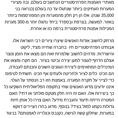
מאתרי האמנות הפרהיסטוריים הנחשבים בעולם, ובה מציורי
המערות העתיקים ביותר שנתגלו עד כה בעולם (כנראה בני
35,000 שנה). אלו הן רק חלק מהמערות והן המפורסמות ביותר
באזור. למעשה, בצרפת ובספרד ביחד נתגלו יותר מ-300 מערות
המכילות אמנות פרהיסטורית ברמה כזו או אחרת.
מרתק לחשוב אודות האנשים שיצרו ציורים רבי השראה אלו.
אבותינו הפרהיסטוריים חיו בחברה שחייה מציד, ליקוט
והישרדות. מדהים לחשוב שלמרות זאת הם מצאו את הזמן ונוצר
אצלם הדחף לעצור למען יצירה וביטוי בציור. הם חקרו ומצאו את
המינרלים המתאימים ליצירת הגוונים השונים והכנתם לעבודה,
הם הכינו כלים לציור ולחריטה ולעתים אף הכינו תשתית לטיפוס
כדי לצייר על תקרת המערה. באמנות הזו רב הנסתר על הגלוי.
איננו יודעים מדוע האנשים שחי בתקופה הפליאוליתית השקיעו כל
כך ביצירות אלו. האם זה היה חלק מטקס פולחני או דתי? האם
המטרה הייתה תיעוד והעברת מידע? האם צוירו כל אותן חיות
גדולות כקמע למזל בציד? בנוסף, מדוע בחרו הציירים דווקא
במערות, שחלקן קשה לגישה, כקנבס וכגלריה לאמנותם? בניגוד