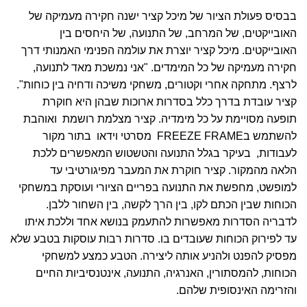
בבסיס פעולת הציור של מיכל קציר ישנה חקירה מעמיקה של
האובייקטים, של המרחב, של התנועה, של היחסים בין
האובייקטים. מיכל קציר יוצרת את עולמה הפנימי האמנותי דרך
חקירה מעמיקה של כל המימדים. "אני נמשכת מאד לתנועה,
לרצף. מתחקה אחרי וקטורים, משחקי משיכה ודחיה בין כוחות".
קציר עובדת בדרך כלל בסדרות ארוכות שבהן היא חוקרת
תופעה מסויימת על כל מימדיה. קציר מצלמת רושמת ואוהבת
להשתמש בFREEZE FRAME מסרטי וידאו בתור מקור
לעבודות, בעיקר בגלל התנועה והטשטוש המאפשרים ללכת
הלאה מהמקור. קציר חוקרת את המעבר מפיגורטיבי עד
למופשט, מחפשת את התנועה בפריים הציורי ועוסקת במשחקי
הכוחות שבין הכתם לקו, בין הרך לקשה, בין השחור ללבן.
לדבריה הסדרות מאפשרות להתעמק בנושא אחד וללכת איתו
עד לפירוק הכוחות שעובדים בו. סדרות רבות עוסקות בטבע שלא
מפסיק להפנט ולהניע אותה ליצירה. הטבע כמצע למשחקי
הכוחות, להמסתורין, האנרגיה, התנועה, אינטנסיביות החיים
והזרימה האינסופית שלהם.