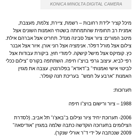
KONICA MINOLTA DIGITAL CAMERA
מיכל קציר ילידת רחובות – רשמת, ציירת, צלמת, מעצבת,
אמנית רב תחומית שהתמחתה בשטחי האמנות השונים אצל
מיטב המורים: ציור אצל סבינה מנדל. תחריט אצל אברהם אילת.
צילום אצל מורל דפלר. אנימציה אצל רוני אורן. איור אצל אבנר
כץ. קומיקס אצל מישל קישקה. לימודי חוץ, ביקורת עבודות אצל
רפי לביא. עיצוב גרפי בויצ"ו חיפה. השתתפה בקורס "צילום ככלי
לביטוי אישי ואמנותי" ב"דאדא" בפלורנטין. עצבה את מגזין
האמנות "ארבע על חמש" בעריכת חנה קופלר.
תערוכות:
1988 – ציור ורישום בויצ"ו חיפה
2006- תערוכת יחיד ציור וצילום ב"באצ'ו" תל אביב. (לסדרת
הצילומים בתערוכה הוקדשה כתבה שלמה במגזין "אודיסאה"
2009 שנכתבה על ידי ד"ר אורלי שנקר).