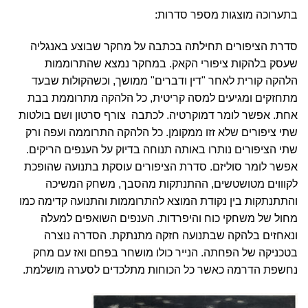
בתערוכה מוצגות מספר סדרות:
סדרת הציפורים
תחילתה בכתבה על מחקר שבוצע באנגליה
שעסק בלהקות ציפורי הקאק. במחקר נמצא שהתרוממות
הלהקה קורית לאחר "דין ודברים" ממושך, וכשהקולות שבעד
מתחזקים ומגיעים למסה קריטית, כל הלהקה מתרוממת בבת
אחת. אפשר לומר דמוקרטיה. לכתבה צורף סרטון ושם בולטות
שתי ציפורים שלא זזו ממקומן. כל הלהקה התרוממה ועפה ורק
שתי הציפורים נותרו באותה תנוחה בדיוק על הענפים הריקים.
אפשר לומר סוליזם. סדרת הציפורים עוסקת בתנועה שהופכת
לקוווים מטושטשים, ההתנתקות מהסבך, משחק המשיכה
והתתנתקות בין נקודת המוצא להתרוממות והתנועה קדימה כמו
מחול של משחקי כוח והיפרדות. הענפים השואפים למעלה
ונאחזים בלהקה שבתנועה חזקה מתנתקת. הסדרה נוצרה
בטכניקה של הפחתה. הנייר כולו מושחר בפחם ואז עם מחק
נחשפת הדרמה כאשר כל הכוחות מתלכדים לסערה מושלמת.