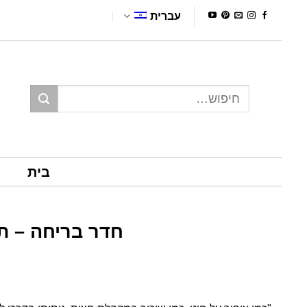
Ski
עברית
t
conten
חיפוש
עבור:
בית
א
חדר בריחה – תע