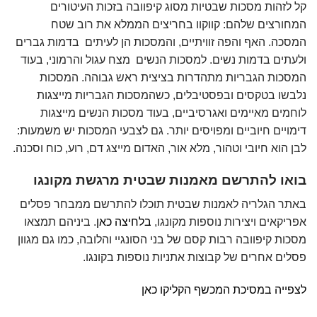
קל לזהות מסכות שבטיות מסוג קיפוובה בזכות העיטורים
המחורצים שלהם: קווקוו בחריצים הממלא את רוב שטח
המסכה. האף והפה זוויתיים, והמסכות הן לעיתים בדמות גברים
ולעתים בדמות נשים. למסכות הנשים מצח עגול והרמוני, בעוד
המסכות הגבריות מתהדרות בציצית ראש גבוהה. המסכות
נלבשו בטקסים ובפסטיבלים, כשהמסכות הגבריות מייצגות
לוחמים מאיימים ואגרסיביים, בעוד מסכות הנשים מייצגות
דימויים חיוביים ומפויסים יותר. גם לצבעי המסכות יש משמעות:
לבן הוא חיובי וטהור, מלא אור, האדום מייצג דם, רוע, כוח וסכנה.
בואו להתרשם מאמנות שבטית מרגשת מקונגו
באתר הגלריה לאמנות שבטית תוכלו להתרשם ממבחר פסלים
אפריקאים ויצירות נוספות מקונגו,
בלחיצה כאן
. ביניהם תמצאו
מסכות קיפוובה רבות קסם של בני הסונגיי והלובה, כמו גם מגוון
פסלים אחרים של קבוצות אתניות נוספות בקונגו.
לצפייה במסיכת המכשף הקליקו כאן