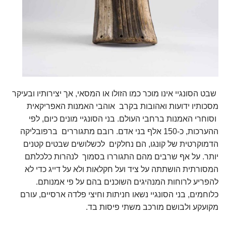
שבט הסונגיי אינו מוכר כמו הזולו או המסאי, אך יצירותיו ובעיקר
מסכותיו ידועות ואהובות בקרב אוהבי האמנות האפריקאית
וסוחרי האמנות ברחבי העולם. בני הסונגיי מונים כיום, לפי
ההערכות, כ-150 אלף בני אדם. רובם מתגוררים ברפובליקה
הדמוקרטית של קונגו, הם נחלקים לכשלושים שבטים קטנים
יותר. על אף שרבים מהם התגוררו בסמוך לנהרות כלכלתם
המסורתית הושתתה על ציד ועל חקלאות ולא על דייג כדי לא
להפריע לרוחות המנהיגים השוכנים בהם על פי אמנותם.
כלוחמים, בני הסונגיי נשאו חניתות וחיצי פלדה ארסיים, עורם
מקועקע ולבושם מורכב משתי פיסות בד.