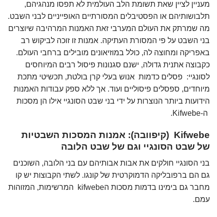
מעניין לציין שאת תשומת הלב העולמית לא תפסו מנהגיהם,
תלבושותיהם או הפסטיבלים המסורתיים האופייניים לבני השבט.
מה שמרתק את העולם המערבי זאת האמנות המרהיבה שיוצרים
בני השבט על פי המסורת העתיקה. אמנות זו זוכה לביקוש רב
באפריקה ומחוצה לה, כולל במוזיאונים מובילים ברחבי העולם.
כקבוצה אתנית גדולה, ישנם סגנונות פיסול רבים המיוחסים
לסונגיי: פסלים כדמות אנוש בעלי קרן בולטת, תכשיטי מתכת
מיוחדים, ספסלים פיסוליים ועוד. אך ללא ספק עבודות האמנות
הידועות ביותר הנוצרות על ידי בני שבט הסונגיי אילו הן מסכות
ה-Kifwebe.
Kifwebe (קיפוובה): אמנות המסכות השבטיות
של שבט הסונגיי וגם של שבט הלובה
בני הסונגיי חולקים את אבות אבותיהם עם בני הלובה, השוכנים
גם הם ברפובליקה הדמוקרטית של קונגו. לשתי הקבוצות יש קו
מחבר גם בימינו בדמות מסכות הkifwebe המרשימות, המזוהות
עמם.