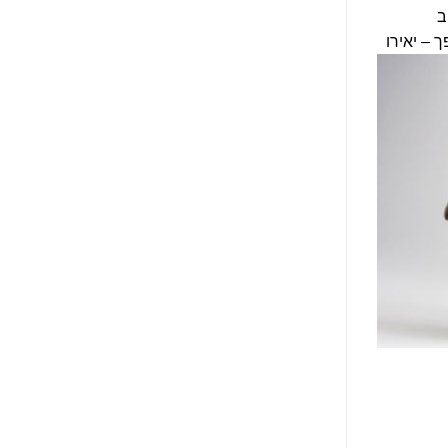
ב
 – יאירו