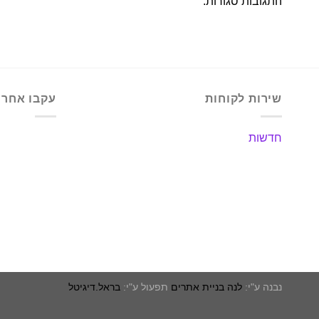
התגובות סגורות.
שירות לקוחות
עקבו אחרינ
חדשות
נבנה ע"י:
לנה בניית אתרים
תפעול ע"י:
בראל.דיגיטל