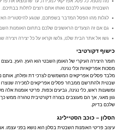
מה מסמל כל פסל אפריקאי למכירה, עד שתמצאו את פריט
השבטית שנוגע ללבכם ואותו אתם רוצים לתלות בבתיכם.
לגלות מהו הפסל המדבר בשפתכם, שנוגע להיסטוריה האי
גם אם זה הצעדים הראשונים שלכם בתחום האומנות השבט
גשו אל אתר הבית שלנו, גלשו וקראו על כל יצירה ויצירה ש
כישוף דקורטיבי
חומר היצירה העיקרי של האומן השבטי הוא העץ. העץ, בעצם 
מסכות אפריקאיות וכלי נגינה.
מלבד פסלים אפריקאים המשמשים לצרכי דת ופולחן, אותם נית
שבטית ולהתרשם ממבחר פסלים אפריקאים למכירה שנוצרו על 
ומשענות ראש, כלי נגינה, גביעים וכפות. פריטי אומנות אלה 
גוון מאגי, אך הם מעוצבים בצורה דקורטיבית טהורה ממש 
שלכם בדיוק.
הסלון – כוכב הסטיילינג
עיצוב פריטי האומנות השבטית בסלון הוא נושא בפני עצמו. אם