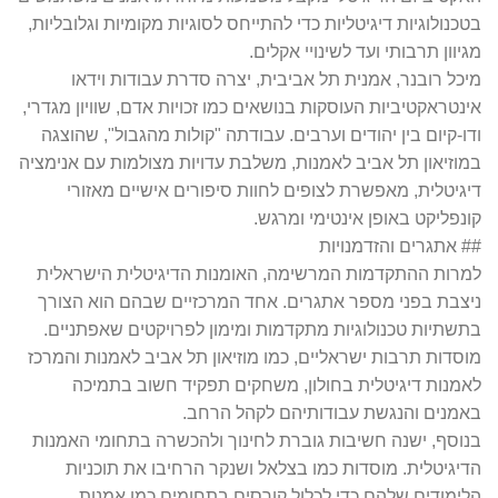
בטכנולוגיות דיגיטליות כדי להתייחס לסוגיות מקומיות וגלובליות,
מגיוון תרבותי ועד לשינויי אקלים.
מיכל רובנר, אמנית תל אביבית, יצרה סדרת עבודות וידאו
אינטראקטיביות העוסקות בנושאים כמו זכויות אדם, שוויון מגדרי,
ודו-קיום בין יהודים וערבים. עבודתה "קולות מהגבול", שהוצגה
במוזיאון תל אביב לאמנות, משלבת עדויות מצולמות עם אנימציה
דיגיטלית, מאפשרת לצופים לחוות סיפורים אישיים מאזורי
קונפליקט באופן אינטימי ומרגש.
## אתגרים והזדמנויות
למרות ההתקדמות המרשימה, האומנות הדיגיטלית הישראלית
ניצבת בפני מספר אתגרים. אחד המרכזיים שבהם הוא הצורך
בתשתיות טכנולוגיות מתקדמות ומימון לפרויקטים שאפתניים.
מוסדות תרבות ישראליים, כמו מוזיאון תל אביב לאמנות והמרכז
לאמנות דיגיטלית בחולון, משחקים תפקיד חשוב בתמיכה
באמנים והנגשת עבודותיהם לקהל הרחב.
בנוסף, ישנה חשיבות גוברת לחינוך ולהכשרה בתחומי האמנות
הדיגיטלית. מוסדות כמו בצלאל ושנקר הרחיבו את תוכניות
הלימודים שלהם כדי לכלול קורסים בתחומים כמו אמנות