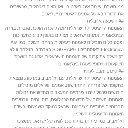
ממוחשבת, עיצוב אינטראקטיבי, ואנימציה דיגיטלית, מכשירים
את הדור הבא של אמנים דיגיטליים ישראלים.
## השפעה גלובלית
האומנות הדיגיטלית הישראלית זוכה להכרה הולכת וגוברת בזירה
הבינלאומית. אמנים ישראלים מציגים באופן קבוע בתערוכות
ופסטיבלים מובילים לאמנות דיגיטלית ברחבי העולם, כמו Ars
Electronica באוסטריה ו-SIGGRAPH בארה"ב. הצלחה זו לא
רק מעלה את קרנה של האמנות הישראלית, אלא גם מושכת
השקעות ושיתופי פעולה בינלאומיים.
## סיכום ומבט לעתיד
האומנות הדיגיטלית הישראלית, עם תל אביב במרכזה, נמצאת
בתקופה של פריחה והתחדשות. אמנים ישראלים מובילים
חידושים טכנולוגיים ויצירתיים המעצבים מחדש את גבולות
האמנות. השילוב של חדשנות טכנולוגית, רוח יזמית, ונרטיבים
תרבותיים ייחודיים מציב את ישראל כמוקד משמעותי בשדה
האמנות הדיגיטלית העולמי.
תל אביב, כמרכז התרבות והטכנולוגיה של ישראל, ממשיכה