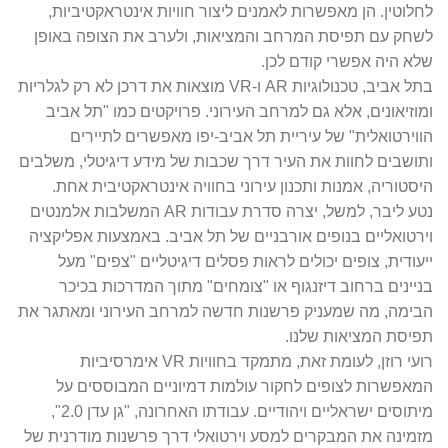
לחלוטין. הן מאפשרות לאמנים ליצור חוויות אינטראקטיביות,
לשחק עם תפיסת המרחב והמציאות, ולערב את הצופה באופן
שלא היה אפשרי קודם לכן.
בתל אביב, טכנולוגיות AR ו-VR מוצאות את דרכן לא רק לגלריות
ומוזיאונים, אלא גם למרחב העירוני. פרויקטים כמו "תל אביב
הווירטואלית" של עיריית תל אביב-יפו מאפשרים לתיירים
ותושבים לחוות את העיר דרך שכבות של מידע דיגיטלי, משלבים
היסטוריה, אמנות ותכנון עירוני בחוויה אינטראקטיבית אחת.
נטע ליבר, למשל, יצרה סדרת עבודות AR המשלבות אלמנטים
וירטואליים בנופים אורבניים של תל אביב. באמצעות אפליקציה
ייעודית, צופים יכולים לראות פסלים דיגיטליים "צפים" מעל
בניינים ברחוב דיזנגוף או "צומחים" מתוך המדרכות בכיכר
הבימה, מה שמעניק פרשנות חדשה למרחב העירוני ומאתגר את
תפיסת המציאות שלנו.
רועי רוזן, לעומת זאת, מתמקד בחוויות VR אימרסיביות
המאפשרות לצופים לחקור עולמות דמיוניים המבוססים על
מיתוסים ישראליים ויהודיים. עבודתו האחרונה, "גן עדן 2.0",
מזמינה את המבקרים למסע וירטואלי דרך פרשנות מודרנית של