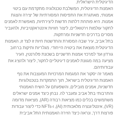
הדיגיטלית הישראלית.
האמנות הדיגיטלית, המשלבת טכנולוגיה מתקדמת עם ביטוי
אמנותי, מאתגרת את התפיסות המסורתיות של יצירה והצגת
אמנות. היא פותחת דלתות חדשות ליצירתיות, מאפשרת לאמנים
לחקור עולמות וירטואליים, ליצור חוויות אינטראקטיביות, ולהעביר
מסרים בדרכים חדשניות ומרתקות.
בתל אביב, עיר שבה המסורת והחדשנות חיות זו לצד זו, האמנות
הדיגיטלית מוצאת את ביטויה הייחודי. מגלריות ותיקות ברחוב
גורדון ועד למרכזי אמנות חדשניים בשכונת פלורנטין, העיר
מציעה במה מגוונת לאמנים דיגיטליים לחקור, ליצור ולהציג את
עבודותיהם.
מאמר זה יסקור את המגמות המרכזיות המעצבות את נוף
האמנות הדיגיטלית בישראל, תוך התמקדות בטכנולוגיות
חדשניות, אמנים מובילים, והשפעתם על השיח האמנותי
והתרבותי בתל אביב ומעבר לה. נבחן כיצד אמנים ישראלים
משתמשים בכלים כמו מציאות רבודה (AR), מציאות מדומה
(VR), אינטליגנציה מלאכותית (AI), ו-NFTs כדי ליצור עבודות
פורצות דרך, ונראה כיצד הזירה האמנותית התל אביבית