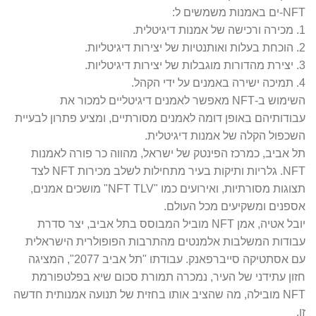
NFT-ים באמנות משמשים ל:
1. מכירה ורכישה של אמנות דיגיטלית.
2. הוכחת בעלות ואותנטיות של יצירות דיגיטליות.
3. יצירת מהדורות מוגבלות של יצירות דיגיטליות.
4. תמיכה ישירה באמנים על ידי הקהל.
השימוש ב-NFT מאפשר לאמנים דיגיטליים למכור את
עבודותיהם באופן דומה לאמנים מסורתיים, ומציע פתרון לבעיית
השכפול הקלה של אמנות דיגיטלית.
תל אביב, כמרכז הפינטק של ישראל, מהווה כר פורה לאמנות
NFT. גלריות ותיקות בעיר מתחילות לשלב מכירות NFT לצד
תצוגות מסורתיות, ואירועים כמו "NFT TLV" מושכים אמנים,
אספנים ומשקיעים מכל העולם.
יובל אטיה, אמן NFT מוביל המבוסס בתל אביב, יצר סדרת
עבודות המשלבות אלמנטים מהתרבות הפופולרית הישראלית
עם אסתטיקה סייברפאנק. עבודתו "תל אביב 2077", המציגה
חזון עתידני של העיר, נמכרה תמורת סכום שיא בפלטפורמת
NFT מובילה, מה שהציב אותו בחזית של תנועה אמנותית חדשה
זו.