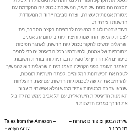
לספק את הקרקע הפורייה לצמיחתה של האמנות הדיגיטלית.
הסצנה התוססת של העיר, המשלבת טכנולוגיה מתקדמת עם
מסורת אמנותית עשירה, יוצרת סביבה ייחודית המעודדת
חדשנות ויצירתיות.
בעוד שהטכנולוגיה ממשיכה להתפתח בקצב מסחרר, ניתן
לצפות להמשך החדשנות והיצירתיות בתחום זה. אמנים
ישראלים ימשיכו לחקור טכנולוגיות חדשות, לאתגר תפיסות
מסורתיות של אמנות, ולהשתמש בכלים דיגיטליים כדי לספר
סיפורים ולעורר דיון על סוגיות חברתיות ותרבותיות חשובות.
האתגר העומד בפני הקהילה האמנותית הישראלית הוא להמשיך
לטפח את הכישרונות המקומיים, לפתח תשתיות תומכות,
ולהרחיב את הגישה לטכנולוגיות חדשות. עם זאת, ההצלחות
שנראו עד כה מבטיחות עתיד מרגש ומלא אפשרויות עבור
האומנות הדיגיטלית הישראלית, עם תל אביב ממשיכה להוביל
את הדרך כמרכז חדשנות וי
שירת הבטון וציפורים אחרות –
Tales from the Amazon –
רוז בר נור
Evelyn Anca