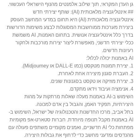
גן העדן המקראי, תוך שילוב אלמנטים מהנוף הישראלי העכשווי.
## אינטליגנציה מלאכותית (AI): שותף יצירתי חדש
אינטליגנציה מלאכותית (AI) היא תחום במדעי המחשב העוסק
ביצירת מערכות ממוחשבות המסוגלות לבצע משימות הדורשות
בדרך כלל אינטליגנציה אנושית. בתחום האמנות, AI משמשת
ככלי יצירתי חדשני, מאפשרת ליצור יצירות מורכבות ולחקור
רעיונות חדשים.
AI באמנות יכולה לכלול:
1. יצירת תמונות מטקסט (כמו DALL-E או Midjourney).
2. העברת סגנון מיצירה אחת לאחרת.
3. יצירת מוזיקה או טקסט בסגנונות שונים.
4. אנימציה ועיבוד וידאו מתקדם.
השימוש ב-AI באמנות מעלה שאלות מרתקות על מהות
היצירתיות, תפקיד האמן, והגבול בין אדם למכונה.
בתל אביב, מרכז החדשנות והטכנולוגיה של ישראל, השימוש ב-
AI באמנות מקבל תנופה מיוחדת. חברות סטארט-אפ מקומיות
מפתחות כלי AI חדשניים, ואמנים מקומיים משתפים פעולה עם
מהנדסים ומדעני מחשב כדי לדחוף את גבולות היצירה.