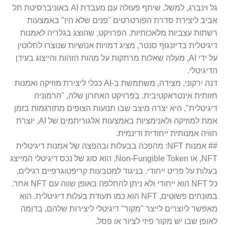
גל וינברג, למשל, שיתף פעולה עם מעבדת AI באוניברסיטת תל
אביב ליצירת סדרת הפורטרטים "פנים שלא היו" באמצעות
רשתות עצביות מלאכותיות. הפרויקט, שהוצג בגלריה לאמנות
דיגיטלית בדיזנגוף סנטר, מציג דמויות אנושיות שנוצרו לחלוטין
על ידי AI, מעלה שאלות מרתקות על מהות הזהות והייצוג בעידן
הדיגיטלי.
דנה ירקוני, מצידה, משתמשת ב-AI ככלי ליצירת מוזיקה ואמנות
חזותית אינטראקטיבית. בפרויקט האחרון שלה, "הרמוניה
דיגיטלית", היא יצרה מיצב שבו תנועות הצופים מתורגמות בזמן
אמת למוזיקה ולאנימציות באמצעות אלגוריתמים של AI, יוצרת
חוויה אמנותית ייחודית ודינמית.
## אמנות NFT: מהפכה בבעלות ובהפצה של אמנות דיגיטלית
NFT, או Non-Fungible Token, הוא סוג של נכס דיגיטלי המייצג
בעלות על פריט ייחודי. בניגוד למטבעות קריפטוגרפיים רגילים,
כל NFT הוא ייחודי ולא ניתן להחלפה באופן שווה עם NFT אחר.
במונחים פשוטים, NFT הוא כמו תעודת בעלות דיגיטלית. הוא
מאפשר ליוצרים לייצר "מקור" דיגיטלי ליצירות שלהם, בדומה
לאופן שבו יש מקור פיזי לציור או פסל.