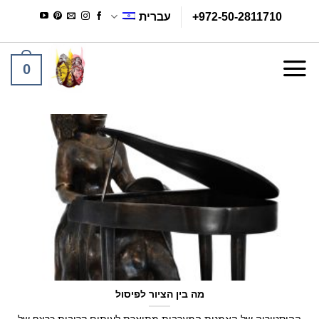
Ski
+972-50-2811710
עברית
t
conten
0
מה בין הציור לפיסול