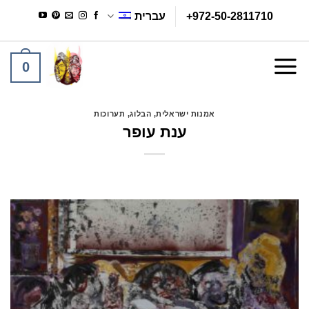
Ski
+972-50-2811710
עברית
t
conten
0
אמנות ישראלית
,
הבלוג
,
תערוכות
ענת עופר