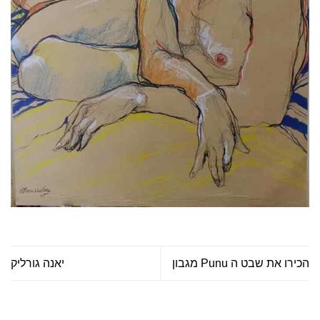
הכירו את שבט ה Punu מגבון
יאנה גורליק