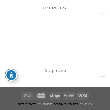
עקבו אחרינו
החשבון שלי
נבנה ע"י:
לנה בניית אתרים
תפעול ע"י:
בראל.דיגיטל