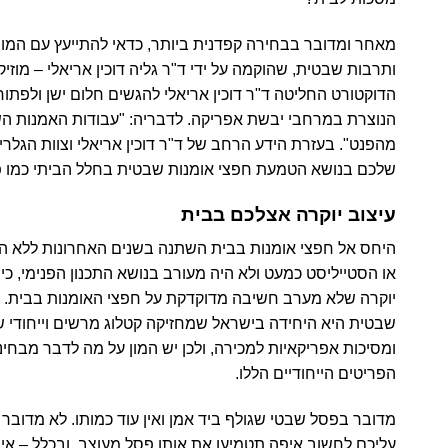
מאחר ומדובר בבחירה קפדנית ביותר, כדאי להתייעץ עם המומ
ותרבות שבטית, שהוקמה על ידי ד"ר גליה דוכין אריאלי – מוז
הדוקטורט החליטה ד"ר דוכין אריאלי להגשים חלום ישן ולפתו
הנוצרת במרחבי יבשת אפריקה. לדבריה: "עבודות האמנות השבט
מהפנט". בעזרת הידע הרחב של ד"ר דוכין אריאלי וצוות הגלר
שלכם בנושא הטמעת חפצי אומנות שבטית בחלל הביתי כמו פסל
עיצוב יוקרה אצלכם בבית
היחס אל חפצי אומנות בבית השתנה בשנים האחרונות ללא ה
או הסטייליסט כמעט ולא היה מעורב בנושא התכנון הפנימי, כיו
יוקרה שלא מערב חשיבה מדוקדקת על חפצי האומנות בבית. ה
שבטית היא היחידה בישראל שמחזיקה קטלוג מרשים וייחודי 
ומסיכות אפריקאיות למכירה, ולכן יש המון על מה לדבר מבח
הפריטים הייחודיים הללו.
מדובר בפסל שבטי שגולף ביד אמן ואין עוד כמותו. לא מדובר 
עליכם לחשוב איפה תטמיעו את אותו פסל מעוצב, ובכלל – אי