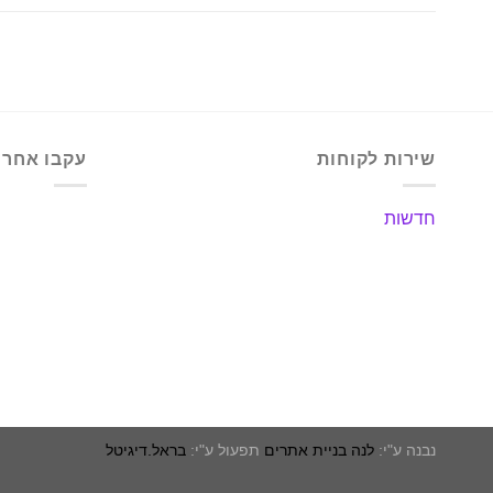
שירות לקוחות
עקבו אחרינ
חדשות
נבנה ע"י:
לנה בניית אתרים
תפעול ע"י:
בראל.דיגיטל