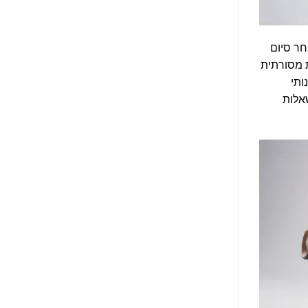
חר סיום
מסורתית
ותי
אלות