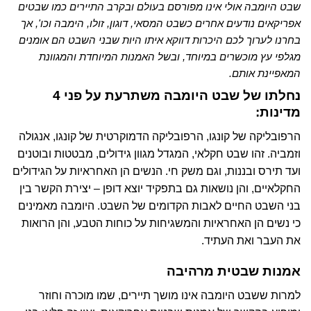
שבט היומבה אולי אינו מפורסם בעולם ובקרב התיירים כמו שבטים
אפריקאים נודעים אחרים כשבט המסאי, דוגון, זולו, הימבה וכו', אך
בחרנו לערוך לכם היכרות דווקא איתו היות שבני השבט הם אומנים
מגלפי עץ מוכשרים במיוחד, ובשל האמנות המיוחדת והמגוונת
המאפיינת אותם.
נחלתו של שבט היומבה משתרעת על פני 4
מדינות:
הרפובליקה של קונגו, הרפובליקה הדמוקרטית של קונגו, אנגולה
וזמביה. זהו שבט חקלאי, המגדל מגוון גידולים, מבטטות ובוטנים
ועד תירס ובננות, וגם משק חי. הנשים הן האחראיות על הגידולים
החקלאיים, והן נושאות גם בתפקיד יוצא דופן – יצירת הקשר בין
בני השבט החיים לאבות הקדומים של השבט. היומבה מאמינים
כי נשים הן האחראיות והמשגיחות על כוחות הטבע, והן הרואות
את העבר ואת העתיד.
אמנות שבטית מרהיבה
למרות ששבט היומבה אינו מושך תיירים, שמו מוכרה וחוזר