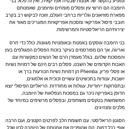
ומופיע בהקשר של אמנות שבטית אפריקאית, ואין זה פלא: בני
היומבה הם חרשי עץ ופסלים מומחים ומיומנים, שאמנותם
מפארת מוזיאונים וגלריות ברחבי העולם, וזוכה לביקוש רב בקרב
חובבי פיסול אפריקאי ומסכות אפריקאיות המעריכים מאוד את
יצירותיהם הריאליסטיות והמרשימות.
בני היומבה עוסקים באמנות ובאומנויות מגוונות, כולל כדי חרס
ואריגה, אך הם מפורסמים בעיקר בזכות הפסלים המגולפים בעץ
והמסכות שלהם. בגלל מעמדן הרם של הנשים כמקשרות עם
האבות הקדומים של השבט, פסלים רבים הינם של דמויות נשיות
או פסלי פריון. Phemba הן דמויות נשיות הכורעות ברך או
יושבות, ענודות בתכשיטים עשויים זכוכית או אלמוגים,
ובתסרוקות ייחודיות, עגולות או מחודדות. הריאליזם הפיסולי יוצא
הדופן באפריקה ניכר גם במסכות הנפלאות של היומבה,
המשמשות בטקסים משותפים, ובפסלים מרשימים במיוחד של
מלכים ומנהיגים.
הסגנון הריאליסטי, עם תשומת הלב לפרטים הקטנים, ועם הרבה
אופי בכל דמות, הם שהופכים את אמנותם של היומבה לכזו שכל