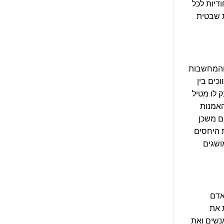
דיות לכל
 שבטית
 והמחשבות
כים בין
 לו מטיל
האמנות
ם משכן
 היחסים
ושגים
אדם
 את
נשים ואת