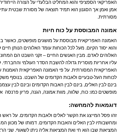
האפריקאי הספציפי והוא המחליט הבלעדי על הצורה הייחודית ש
אמן ואמן אך
הסגנון
הוא תמיד תוצאה של מסורת שבטית עתי
מסורתית
.
אמונה המבוססת על כוח חיוּת
האמונה האפריקאית מבוססת על מושגים מופשטים,
כאשר במ
והוא יסוד הקיום. מעל לכל הכוחות עומד האלוהים הנותן חיי
האלוהים לאדם. מבין האנשים החיים – זקני השבט הם המחונני
עליו אחריות מוסרית גדולה להשבת הסדר העולמי והחברתי. ל
האפריקאית המסורתית. על פי האמונה האפריקאית האמנות ש
לכוחות העל-טבעיים ולאבות הקדומים של השבט. בנוסף משק
בינם לבין האלים, בינם לבין האבות הקדומים ובינם לבין עצמם
מופשטים כמו: כוח, שלווה, מוות אמונה, הגנה, פריון פרנסה א
דוגמאות להמחשה:
זהו פסל המייצג את הקשר לאלים ולאבות הקדומים. על ראש
ומחשבותיו לבין האלים והאבות הקדומים. דמותו של מכוון ה
המציאות שבו הוא חי ואת המציאות אליה ניתן לשאוף. שני הר