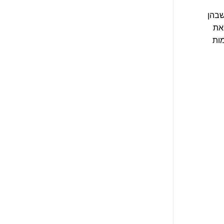
שבהן
את
ות