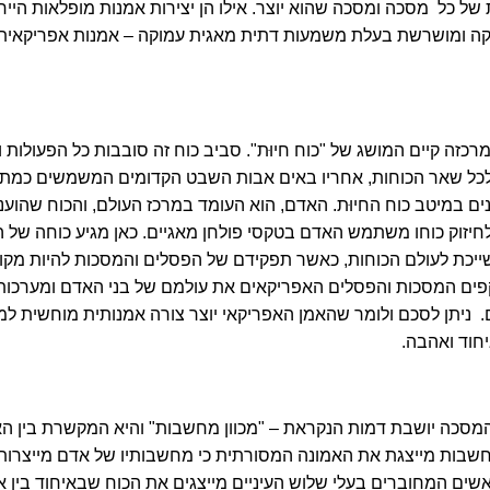
ל כל מסכה ומסכה שהוא יוצר. אילו הן יצירות אמנות מופלאות הייחו
קה ומושרשת בעלת משמעות דתית מאגית עמוקה –
אמנות אפריקאית
רכזה קיים המושג של
"כוח חיוּת"
. סביב כוח זה סובבות כל הפעולות
ם לכל שאר הכוחות, אחריו באים אבות השבט הקדומים המשמשים כמתוו
ם במיטב כוח החיוּת. האדם, הוא העומד במרכז העולם, והכוח שהוענק
חיזוק כוחו משתמש האדם בטקסי פולחן מאגיים. כאן מגיע כוחה של 
ייכת לעולם הכוחות, כאשר תפקידם של הפסלים והמסכות להיות מקו
פים המסכות והפסלים האפריקאים את עולמם של בני האדם ומערכות
.
ניתן לסכם ולומר שהאמן האפריקאי יוצר צורה אמנותית מוחשית למ
יחוד ואהבה.
 המסכה יושבת דמות הנקראת –
"מכוון מחשבות"
והיא המקשרת בין ה
מחשבות מייצגת את האמונה המסורתית כי מחשבותיו של אדם מייצרות
אשים המחוברים בעלי שלוש העיניים מייצגים את הכוח שבאיחוד בין א