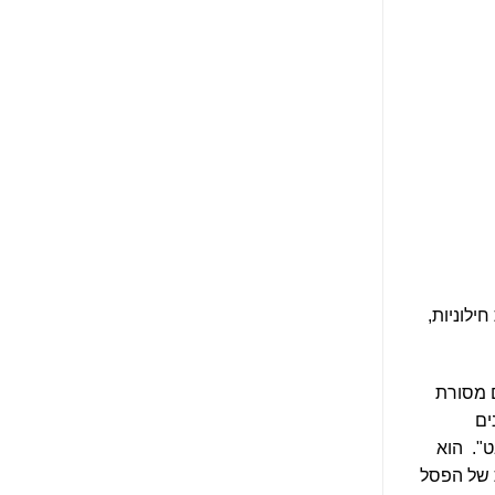
ילוניות,
 מסורת
ים
ט"
. הוא
ת של הפסל