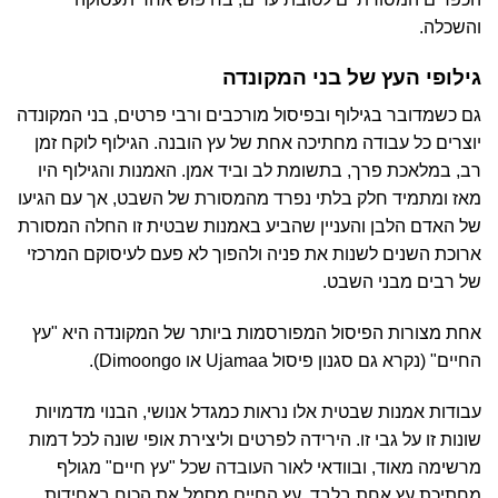
והשכלה.
גילופי העץ של בני המקונדה
גם כשמדובר בגילוף ובפיסול מורכבים ורבי פרטים, בני המקונדה
יוצרים כל עבודה מחתיכה אחת של עץ הובנה. הגילוף לוקח זמן
רב, במלאכת פרך, בתשומת לב וביד אמן. האמנות והגילוף היו
מאז ומתמיד חלק בלתי נפרד מהמסורת של השבט, אך עם הגיעו
של האדם הלבן והעניין שהביע באמנות שבטית זו החלה המסורת
ארוכת השנים לשנות את פניה ולהפוך לא פעם לעיסוקם המרכזי
של רבים מבני השבט.
אחת מצורות הפיסול המפורסמות ביותר של המקונדה היא "עץ
החיים" (נקרא גם סגנון פיסול Ujamaa או Dimoongo)
.
עבודות אמנות שבטית אלו נראות כמגדל אנושי, הבנוי מדמויות
שונות זו על גבי זו. הירידה לפרטים וליצירת אופי שונה לכל דמות
מרשימה מאוד, ובוודאי לאור העובדה שכל "עץ חיים" מגולף
מחתיכת עץ אחת בלבד. עץ החיים מסמל את הכוח באחידות,