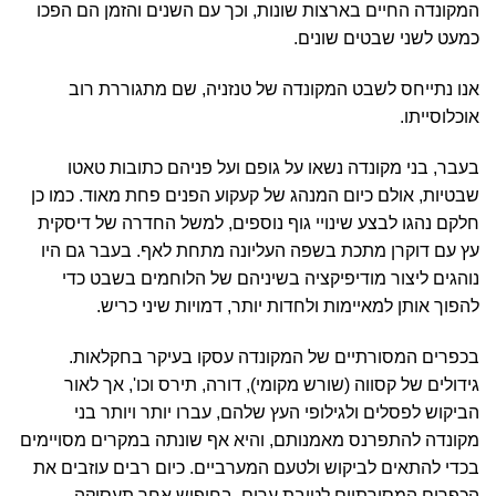
המקונדה החיים בארצות שונות, וכך עם השנים והזמן הם הפכו
כמעט לשני שבטים שונים.
אנו נתייחס לשבט המקונדה של טנזניה, שם מתגוררת רוב
אוכלוסייתו.
בעבר, בני מקונדה נשאו על גופם ועל פניהם כתובות טאטו
שבטיות, אולם כיום המנהג של קעקוע הפנים פחת מאוד. כמו כן
חלקם נהגו לבצע שינויי גוף נוספים, למשל החדרה של דיסקית
עץ עם דוקרן מתכת בשפה העליונה מתחת לאף. בעבר גם היו
נוהגים ליצור מודיפיקציה בשיניהם של הלוחמים בשבט כדי
להפוך אותן למאיימות ולחדות יותר, דמויות שיני כריש.
בכפרים המסורתיים של המקונדה עסקו בעיקר בחקלאות.
גידולים של קסווה (שורש מקומי), דורה, תירס וכו', אך לאור
הביקוש לפסלים ולגילופי העץ שלהם, עברו יותר ויותר בני
מקונדה להתפרנס מאמנותם, והיא אף שונתה במקרים מסויימים
בכדי להתאים לביקוש ולטעם המערביים. כיום רבים עוזבים את
הכפרים המסורתיים לטובת ערים, בחיפוש אחר תעסוקה