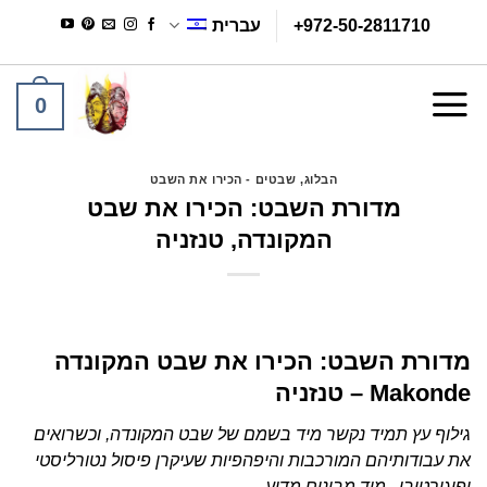
Ski
+972-50-2811710
עברית
t
conten
0
הבלוג
,
שבטים - הכירו את השבט
מדורת השבט: הכירו את שבט
המקונדה, טנזניה
מדורת השבט: הכירו את שבט המקונדה
Makonde – טנזניה
גילוף עץ תמיד נקשר מיד בשמם של שבט המקונדה, וכשרואים
את עבודותיהם המורכבות והיפהפיות שעיקרן פיסול נטורליסטי
ופיגורטיבי, מיד מבינים מדוע.