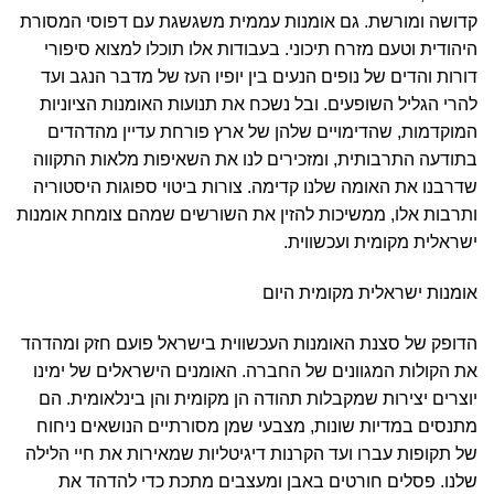
קדושה ומורשת. גם אומנות עממית משגשגת עם דפוסי המסורת
היהודית וטעם מזרח תיכוני. בעבודות אלו תוכלו למצוא סיפורי
דורות והדים של נופים הנעים בין יופיו העז של מדבר הנגב ועד
להרי הגליל השופעים. ובל נשכח את תנועות האומנות הציוניות
המוקדמות, שהדימויים שלהן של ארץ פורחת עדיין מהדהדים
בתודעה התרבותית, ומזכירים לנו את השאיפות מלאות התקווה
שדרבנו את האומה שלנו קדימה. צורות ביטוי ספוגות היסטוריה
ותרבות אלו, ממשיכות להזין את השורשים שמהם צומחת אומנות
ישראלית מקומית ועכשווית.
אומנות ישראלית מקומית היום
הדופק של סצנת האומנות העכשווית בישראל פועם חזק ומהדהד
את הקולות המגוונים של החברה. האומנים הישראלים של ימינו
יוצרים יצירות שמקבלות תהודה הן מקומית והן בינלאומית. הם
מתנסים במדיות שונות, מצבעי שמן מסורתיים הנושאים ניחוח
של תקופות עברו ועד הקרנות דיגיטליות שמאירות את חיי הלילה
שלנו. פסלים חורטים באבן ומעצבים מתכת כדי להדהד את