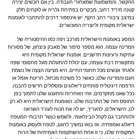
ההקשר, והמשמעות שמאחורי העבודה. בין אם רוכשים יצירה
קטנה מיריד רחוב, מבקרים בפתיחת גלריה או לוקחים חלק
במיצב ציבורי רחב היקף, יש אינספור דרכים להתחבר לאומנות
ישראלית מקומית וליוצריה המוכשרים.
המסע באומנות הישראלית מורכב ויפה כמו ההיסטוריה של
המדינה עצמה. הוא מספר סיפור של מאבק וניצחון, של מסורות
עתיקות ורעיונות חדשניים. אומנות ישראלית מקומית היא
מתקשרת רבת עוצמה, עם יכולת להתעלות מעל מחסומי שפה
ולאחד אנשים מכל תחומי החיים. היא מציעה הצצה אל נשמת
העם והמדינה שלנו, כאשר כל משיכת מכחול, חריטת אזמל או
הדפסה דיגיטלית פותחים דיאלוגים ומסלולים חדשים להבנה.
ככל שאנו מתקדמים, זוהי האחריות והתענוג שלנו לתמוך בפן
התוסס הזה של התרבות שלנו. האומנות הישראלית היא לא רק
לנו, הישראלים, להעריך, יש לה את הכוח לעורר השראה
ולהתחבר גם לקהל הבינלאומי, ולשמש כגשר תרבותי המטפח
דיאלוג ואמפתיה. אז בואו נמשיך לחגוג, לטפח ולעסוק באומנות
המקומית שלנו, כי זו אחת ההשתקפות האמיתיות של הרוח