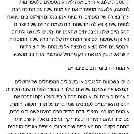
התוססת שלנו. אירועים אלה לא רק מספקים פלטפורמות
לתצוגה, אלא גם מטפחים את האומנים שלנו עם תמיכה רבת
ערך בצורה של מענקים, תוכניות אמן-במקום וקולקטיבים שנועדו
לטפח שיתוף פעולה וחדשנות. הם נשמת החיים של היוצרים
המקומיים שלנו, ומבטיחים שהאמנויות ימשיכו לשגשג ולתרום
באופן משמעותי לסיפור המתפתח של החברה שלנו. המוסדות
והמפגשים הללו מציעים הצצה אל נשמתה של היצירתיות
הישראלית בין אם אתה רק מתחיל להתעניין או חובב מושבע.
אומנות רחוב ומרחבים ציבוריים
טיילו בשכונות תל אביב או בשבילים המפותלים של ירושלים,
ותמצאו את עצמכם שקועים בגלריה באוויר הפתוח שבה הקירות
פועמים ביצירתיות. אומנות הרחוב בישראל זינקה והפכה את
הנופים האורבניים לקנבסים שמדברים על מרד, תקווה והומור.
אומנים כמו רמי מאירי ודדה בנדיד הפכו כמעט לשמות מוכרים,
עם יצירותיהם המיוחדות. ציורי קיר ומיצבים אלה עושים יותר
מסתם לקשט, הם מעוררים שיח ציבורי, מייפים אזורים מוזנחים