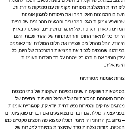
ועיצוב בצלאל, שהוקמה בירושלים בשנת 1906, הפכה לחממה
ליצירתיות המשלבת מסורות מקומיות עם טכניקות מודרניות.
השנים המכוננות האלו הניחו את היסודות לסגנון אומנות
שהושפע עמוקות מגלי המהגרים והרגעים המכוננים של בניית
המדינה. לאורך תקופות של אתגרים ושינויים, האומנות בארץ
הייתה כלי לתיאור החוסן וההתפתחות של ההתיישבות והעם
היהודי. החל מהחלוצים שציירו את חלום המולדת ועד לאומנים
בני זמננו שמנסים ללכוד את המציאות המורכבת של היום, כל
עידן הותיר את חותמו בל יימחה על בד תולדות האומנות
הישראלית.
צורות אומנות מסורתיות
בסמטאות השווקים הישנים ובפינות השקטות של בתי הכנסת
צורות האומנות המסורתיות של ישראל חושפות פסיפס של
מנהגים עתיקים ומסירות נפש דתית. יודאיקה, קטגוריית אומנות
בפני עצמה, כוללת גם דברים מצועצעים וגם דברים פונקציונליים
– מיזוג בין הרוחני והיומיומי. תוכלו למצוא פה חפצים טקסיים כמו
חנוכיות, מזוזות וצלחות סדר שמיוצרות במיוחד למטרות של