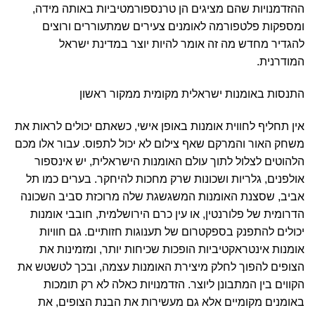
ההזדמנויות שהם מציגים הן טרנספורמטיביות באותה מידה,
ומספקות פלטפורמה לאומנים צעירים שמתעוררים ורוצים
להגדיר מחדש מה זה אומר להיות יוצר במדינת ישראל
המודרנית.
התנסות באומנות ישראלית מקומית ממקור ראשון
אין תחליף לחווית אומנות באופן אישי, כשאתם יכולים לראות את
משחק האור והמרקם שאף צילום לא יכול לתפוס. עבור אלו מכם
הלהוטים לצלול לתוך עולם האומנות הישראלית, יש אינספור
אולפנים, גלריות ושכונות שרק מחכות להיחקר. בערים כמו תל
אביב, שסצנת האומנות המשגשגת שלה מרוכזת סביב השכונה
הדרומית של פלורנטין, או עין כרם הירושלמית, חובבי אומנות
יכולים להתפנק בספקטרום של תענוגות חזותיים. גם חוויות
אומנות אינטראקטיביות הופכות שכיחות יותר, ומזמינות את
הצופים להפוך לחלק מיצירת האומנות עצמה, ובכך לטשטש את
הקווים בין המתבונן ליוצר. הזדמנויות כאלה לא רק תומכות
באומנים מקומיים אלא גם מעשירות את הבנת הצופים, את