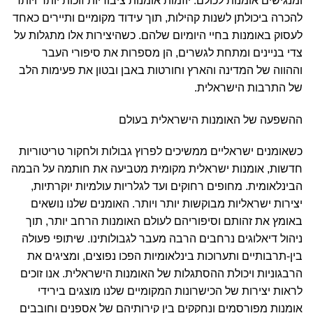
ומנגישים אומנות לכולם. יוזמות אומנות ציבוריות זוכות יותר ויותר
להכרה ביכולתן לשנות קהילות, תוך עידוד מקומיים ותיירים כאחד
לעסוק באומנות בחיי היומיום שלהם. כשהיצירות אלו מתגלות על
צדי בניינים ומתחת לגשרים, הן מספרות את סיפורי העבר
וההווה של המדינה והארץ וחורטות באבן ובטון את פעימות הלב
של התרבות הישראלית.
ה
השפעה של האומנות הישראלית בעולם
כשאומנים ישראליים ממשיכים לפרוץ גבולות ולחקור טריטוריות
חדשות, אומנות ישראלית מקומית מטביעה את חותמה על הבמה
הבינלאומית. מחופים רחוקים ועד לגלריות עולמיות יוקרתיות,
יצירות ישראליות מבוקשות יותר ויותר. האומנים שלנו נושאים
באומץ את זהותם וסיפוריהם לעולם האומנות הרחב יותר, תוך
ניהול דיאלוגים נרחבים הרבה מעבר לגבולותינו. שיתופי פעולה
בין-תרבותיים ותערוכות בינלאומיות הפכו נפוצים, ומציגים את
הרבגוניות ויכולת ההסתגלות של האומנות הישראלית. אנו זוכים
לראות יצירות של הכישרונות המקומיים שלנו מוצגים בירידי
אומנות מפורסמים ונחקקים בין קירותיהם של אספנים וחובבים