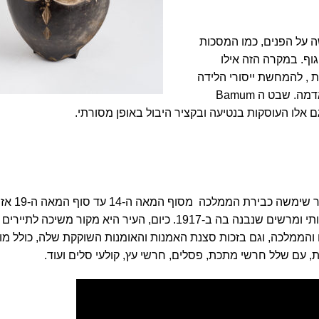
שה על הפנים, כמו המסכות
וף. במקרה הזה אילו
 , להמחשת ייסורי הלידה
אדמה. שבט ה
Bamum
ם אלו העוסקות בנטיעה ובקציר היבול באופן מסורתי.
העיר פומבאן שבקמרון היא עיר מרכזית וחש
קמרון למושבה גרמנית. הסולטן עדיין שוכן בעיר בארמון מלכותי ומרשים שנבנה בה ב-1917. כיום, העיר היא מקור משי
והממלכה, וגם בזכות סצנת האמנות והאומנות השוקקת שלה, כולל מוזי
 עם שלל חרשי מתכת, פסלים, חרשי עץ, קולעי סלים ועוד.