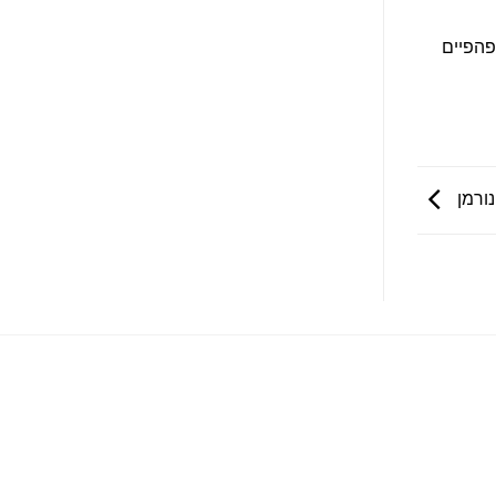
פהפיים
נורמן