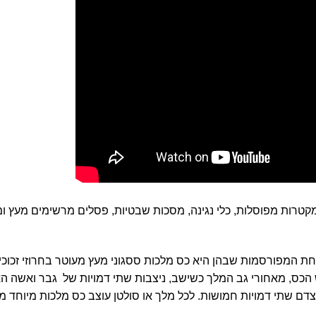
: מקטרות מפוסלות, כלי נגינה, מסכות שבטיות, פסלים מרשימים מעץ ו
חת המפורסמות שבהן היא כס מלכות ססגוני מעץ מעוטר בחרוזי זכוכי
המלך נס'נגו, המתוארך לאזור שנת 1880. בראש הכס, מאחורי גב המלך כשישב, ניצבות שתי דמויות של גבר ואש
ם שתי דמויות חמושות. לכל מלך או סולטן עוצב כס מלכות מיוחד מ