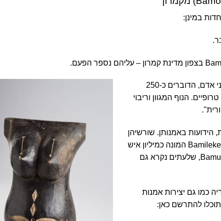
Bamo
מקמרון
דות במינן:
ר
.
Ba
בצפון מדינת קמרון – עליהם נספר הפעם.
קמרון היא רפובליקה במרכז אפריקה, ובה יותר מ-25 מיליון בני אדם, הדוברים כ-250
רופיים. הנוף המגוון וריבוי
רית".
 הידועות באמנותן. שורשיהן
קשורים יחדיו, אך הם התפצלו זו מזו במהלך השנים. שבט ה- Bamileke המונה כמיליון איש
Bamum, שלעתים נקרא גם
ה כמו גם יצירות אמנות
תוכלו להתרשם כאן: