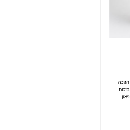
ובה בקמרון. העיר שימשה כבירת הממלכה מסוף המאה ה-14 עד סוף המאה ה-19 אז הפכה
כה לתיירים בזכות
און