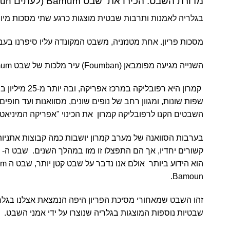
מדורת השבט: הכירו את שבט
Bamum (
לעתים
un)
בגלריה לאמנות ותרבות שבטית מוצגות כרגע שתי מסכות מיוח
מסכות פריון. אחת מטנזניה, משבט המקונדה עליו סיפרנו בעב
השנייה מגיעה מפומבאן (
Foumban
) עיר מלכות של שבט
mum
שפות שונות, ומגוון רחב של נופים שונים, מסוואנות ועד חופים ט
השבטים הקנו לרפובליקה קמרון את הכינוי "אפריקה המיניאטו
בערבות הסוואנה של מערב קמרון יושבות כמה קבוצות אתניות,
הוא הידוע ביותר אולם אנו נדבר על שבט קטן יותר, שבט ה
.
Bamoun
זהו השבט שמאחורי מסיכת הפריון היפה הנמצאת אצלנו בגלרי
שבטיות נוספות המוצגות בגלריה שנוצרו על ידי אמני השבט.