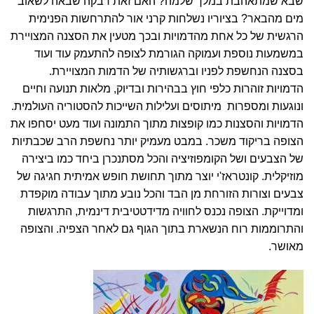
שבא שמתאהבת במלך שלמה? האם זאת רבקה שבאה לשאוב
מים מהבאר? בציוריו נשלחות קרני אור להתרחשות הפנימית
הרגשית של כל אחת מהדמויות ובכך מטעין את הסצנה המצויירת
במשמעות נוספת ועמוקה הגורמת לצופה להתעמק עוד ועוד
בסצנה הנחשפת לפניו וברגשותיה של הדמות המצויירת.
הדמויות זוהרות כלפי חוץ בבהירות ובדיוק, מלאות תנועה וחיים
ונוגעות ומספרות מיתוסים ועלילות השייכות להסטוריה העולמית.
הדמויות והסצנות כמו קופצות מתוך התמונה ועוד מעט יסחפו את
הצופה בריקוד משכר. במבט מעמיק יותר נחשפת הרב שכבתיות
של הצבעים ושל הקומפוזיציה והכל מסתנכרן ביחד כמו ביצירה
מוזיקלית. קונטראז'י יוצר מתוך תחושת חופש אמיתית חגיגה של
צבעים וצורות הזורחת מן הבד והכל נובע מתוך עבודה מוקפדת
ומדוייקת. הצופה נכנס לחוויה מדידטטיבית דינמית, התרגשות
והתרוממות רוח הנשארת בתוך הגוף גם לאחר הצפיה. והצופה
מאושר.