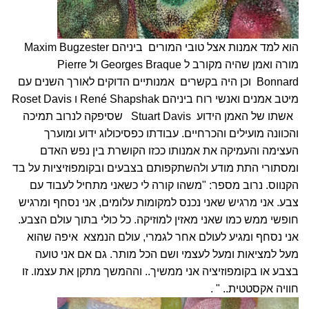
הוא למד אמנות אצל טובי המורים ביניהם
Maxim Bugzester
מורה ואמן שהיה מקורב ל
Georges Braque
ול
Pierre
Bonnard
וכן היה בקשרים אמנותיים הדוקים לאורך השנים עם
מיטב אמנים ואנשי רוח ביניהם
René Shapshak
ו
Roset Davis
אשתו של האמן הידוע
Stuart Davis
שסיפקה לנרוב תמיכה
והכוונה מועילים והכרחיים. עבודתו כפסיכולוג ידוע ומוערך
העצימה והעמיקה את אמנותו ככזו הקושרת בין נפש האדם
ומסתורי התת מודע ולהשתקפותם בצבעים ובקומפוזיציות על בד
הקנווס. נרוב מספר: "משהו קורה לי כשאני מתחיל לעבוד עם
צבע. אני מרגיש שאני נכנס למקומות עלומים, אני נסחף ומרגיש
חופשי ממש כמו שאני מאזין למוזיקה. כל כולי בתוך עולם הצבע.
אני נסחף ומגיע לעולם אחר לגמרי, עולם הנמצא איפה שהוא
מעל למציאות ומעל לעצמי ושם הכל מותר. גם אם אני טועה
בצבע או בקומפוזיציה אני ממשיך.. וההמשך מתקן את עצמו. זו
חוויה אקסטטית.. " .