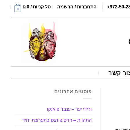
+972-50-2
התחברות / הרשמה
סל קניות /
0
₪
0
ור קשר
פוסטים אחרונים
ורידי יער – ענבר פיאנקו
התהוות – הדס פורגס בתערוכת יחיד