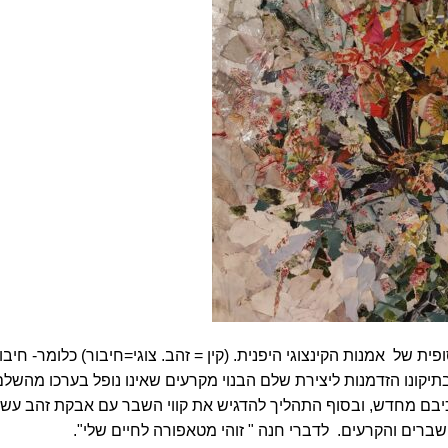
ת של אמנות הקינצוגי היפנית. (קין = זהב. צוגי=חיבור) כלומר- חיבו
תיקונו הזדמנות ליצירת שלם הבנוי מקרעים שאינו נופל בערכו מהשלם
הרכיבם מחדש, ובסוף התהליך להדגיש את קווי השבר עם אבקת זהב עש
ברים והקרעים. לדברי חנה " זוהי מטאפורה לחיים שלי".