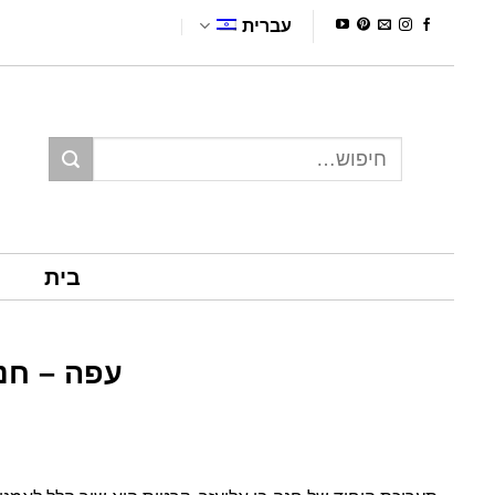
Ski
עברית
t
conten
חיפוש
עבור:
בית
עפה – חנה