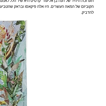
תערוכת היחיד של חנה בן אליעזר קרטיס היא שיר הלל לאמנות
הקוביזם של המאה העשרים. היו אלה פיקאסו ובראק שהטביעו ל
להדביק.