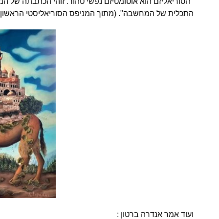
"הסוריאליזם הוא אוטומטיזם נפשי טהור. זוהי הכתבתה של ה
התכלית של המחשבה". (מתוך המניפס הסוריאליסטי הראשון- אנדר
ועוד אמר אנדרה ברטון :