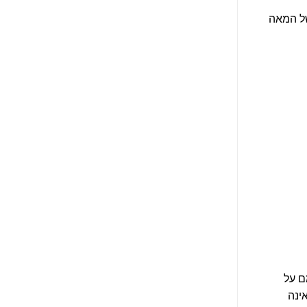
של המאה
ם על
ינה