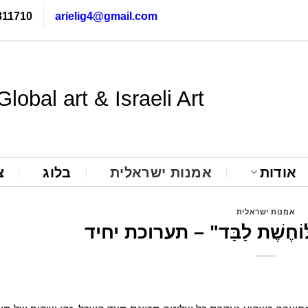
811710
arielig4@gmail.com
Global art & Israeli Art
אודות
אמנות ישראלית
בלוג
צ
אמנות ישראלית
חֶשֶׁת לַבַּד" – תערוכת יחיד