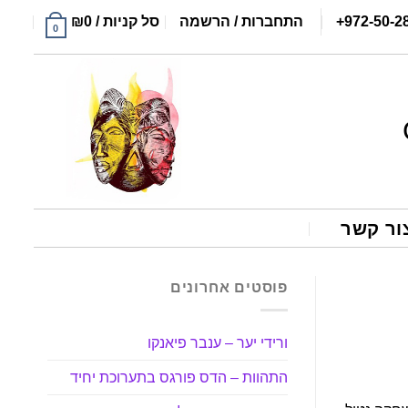
+972-50-2
התחברות / הרשמה
סל קניות /
0
₪
0
ור קשר
פוסטים אחרונים
ורידי יער – ענבר פיאנקו
התהוות – הדס פורגס בתערוכת יחיד