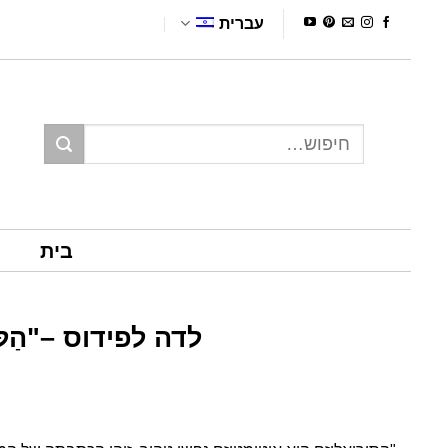
Ski
עברית
t
conten
חיפוש
עבור:
בית
לדה לפידוס –"הַלּוֹ