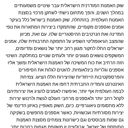
שוק האמנות המודרנית הישראלית עבר שינויים משמעותיים
במהלך השנים, והפך מתחום נישתי לשחקן מרכזי בסצנת
האמנות העולמית. בהתחלה, שוק האמנות בישראל כלל בעיקר
אמנים ואספנים מקומיים, שהתמקדו ביצירות המתארות את נופי
המדינה ואת הנרטיבים ההיסטוריים שלה. עם זאת, מכיוון
שהמצב הגיאופוליטי השפיע על התפוקה התרבותית שלה, אמנים
ישראלים החלו לחקור מגוון רחב יותר של נושאים ומדיומים,
המשקפים נושאים מגוונים יותר ולעתים שנויים במחלוקת. השינוי
הזה הרחיב את כוח המשיכה של האמנות הישראלית ומשך אליו
אספנים וגלריות בינלאומיות, להוטים לגלות את הסיפורים
והפרספקטיבות הייחודיות שהיצירות הללו הציעו. צמיחת
האינטרנט והמדיה החברתית דחפו את האמנות הישראלית
לבמה העולמית אף יותר, ואיפשרו לאמנים להציג את יצירותיהם
לקהל רחב יותר ולאספנים מרחבי העולם לגשת ולרכוש יצירות
ללא מחסומים גיאוגרפיים. כיום, השוק מאופיין באיזון הדינמי של
יצירות מסורתיות ועכשוויות, כאשר אספנים מחפשים בשקיקה
גם שמות מבוססים וגם כישרונות צומחים מסצנת האמנות
התוססת של ישראל. אבולוציה זו משקפת מגמות רחבות יותר