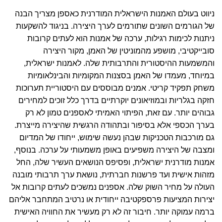
ניווט בעולם האמנות הישראלית המודרנית כאספן מצריך הבנה
של הגורמים השונים שתורמים לערך היצירה. בניגוד להשקעות
ניתנות לכימות רגילות, ערכה של אמנות הוא לעתים קרובות
סובייקטיבי, מושפע מהמוניטין של האמן, מקור היצירה
והמשמעות ההיסטורית והתרבותית שלה. לאמנות ישראלית,
במיוחד, מעמדו של האמן בסצנות המקומיות והבינלאומיות
משחק תפקיד קריטי. אמנים מבוססים עם היסטוריית תערוכות
חזקה בגלריות ובמוזיאונים יוקרתיים בדרך כלל זוכים למחירים
גבוהים יותר. עם זאת, הפיתוי האמיתי לאספנים טמון לא רק
בערך הכספי אלא בסיפור ובתהודה הרגשית שהיצירה מייצרת.
גם מורכבות הטכניקות שבהן נעשה שימוש, ייחודו של המדיום
ומצבה של היצירה משפיעים באופן משמעותי על ערכה. בנוסף,
אמנות מודרנית ישראלית, ופסיפס הנושאים העשיר שלה, החל
מזהות אישית ועד פרשנות חברתית, נושאת ערך תרבותי מובנה
העולה על מחיר השוק שלה. אספנים נמשכים לעתים קרובות אל
יצירות המציעות פרספקטיבה ייחודית או נרטיב המתחבר אליהם
ברמה עמוקה יותר. חיבור זה לא רק מעשיר את החוויה האישית