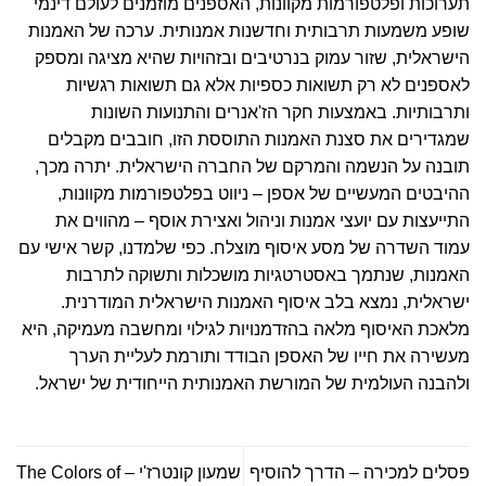
תערוכות ופלטפורמות מקוונות, האספנים מוזמנים לעולם דינמי
שופע משמעות תרבותית וחדשנות אמנותית. ערכה של האמנות
הישראלית, שזור עמוק בנרטיבים ובזהויות שהיא מציגה ומספק
לאספנים לא רק תשואות כספיות אלא גם תשואות רגשיות
ותרבותיות. באמצעות חקר הז'אנרים והתנועות השונות
שמגדירים את סצנת האמנות התוססת הזו, חובבים מקבלים
תובנה על הנשמה והמרקם של החברה הישראלית. יתרה מכך,
ההיבטים המעשיים של אספן – ניווט בפלטפורמות מקוונות,
התייעצות עם יועצי אמנות וניהול ואצירת אוסף – מהווים את
עמוד השדרה של מסע איסוף מוצלח. כפי שלמדנו, קשר אישי עם
האמנות, שנתמך באסטרטגיות מושכלות ותשוקה לתרבות
ישראלית, נמצא בלב איסוף האמנות הישראלית המודרנית.
מלאכת האיסוף מלאה בהזדמנויות לגילוי ומחשבה מעמיקה, היא
מעשירה את חייו של האספן הבודד ותורמת לעליית הערך
ולהבנה העולמית של המורשת האמנותית הייחודית של ישראל.
פסלים למכירה – הדרך להוסיף
שמעון קונטרז'י – The Colors of