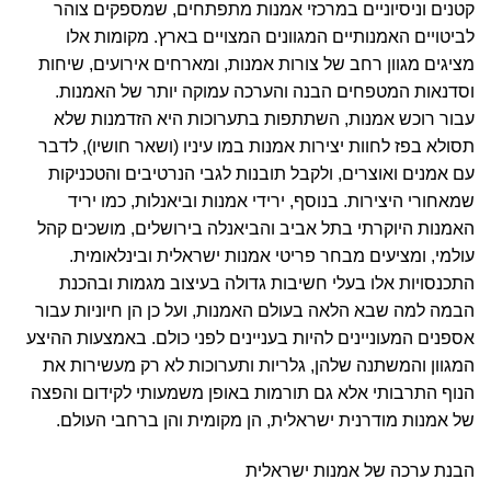
קטנים וניסיוניים במרכזי אמנות מתפתחים, שמספקים צוהר
לביטויים האמנותיים המגוונים המצויים בארץ. מקומות אלו
מציגים מגוון רחב של צורות אמנות, ומארחים אירועים, שיחות
וסדנאות המטפחים הבנה והערכה עמוקה יותר של האמנות.
עבור רוכש אמנות, השתתפות בתערוכות היא הזדמנות שלא
תסולא בפז לחוות יצירות אמנות במו עיניו (ושאר חושיו), לדבר
עם אמנים ואוצרים, ולקבל תובנות לגבי הנרטיבים והטכניקות
שמאחורי היצירות. בנוסף, ירידי אמנות וביאנלות, כמו יריד
האמנות היוקרתי בתל אביב והביאנלה בירושלים, מושכים קהל
עולמי, ומציעים מבחר פריטי אמנות ישראלית ובינלאומית.
התכנסויות אלו בעלי חשיבות גדולה בעיצוב מגמות ובהכנת
הבמה למה שבא הלאה בעולם האמנות, ועל כן הן חיוניות עבור
אספנים המעוניינים להיות בעניינים לפני כולם. באמצעות ההיצע
המגוון והמשתנה שלהן, גלריות ותערוכות לא רק מעשירות את
הנוף התרבותי אלא גם תורמות באופן משמעותי לקידום והפצה
של אמנות מודרנית ישראלית, הן מקומית והן ברחבי העולם.
הבנת ערכה של אמנות ישראלית