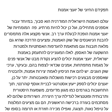
תפקידם החיוני של יועצי אמנות
עולם האמנות הישראלית המודרנית הוא סבוך, במיוחד עבור
אספנים מתחילים, ועל כן יכול להיות מרתיע. פה המומחיות של
יועצי אמנות הופכת לבעלת ערך רב. אנשי מקצוע אלה מתמסרים
להבנת הניואנסים של שוק האמנות, ומציעים הדרכה שהיא גם
מלאת תובנות וגם מותאמת להעדפות האסתטיות ולמטרות
ההשקעה של האספן. לאלו המעוניינים להתעמק באמנות
ישראלית, יועצי אמנות יכולים להציע נקודת מבט של אנשי פנים
על מגמות מתפתחות, אמנים שכדאי לצפות בהם, ובעיקר, ערכי
שוק הוגנים. יש להם את הניסיון לאמת יצירות אמנות, ולהבטיח
שאספנים מבצעים רכישות מושכלות ומאובטחות. יתר על כן,
יועצים יכולים לספק ייעוץ אסטרטגי לבניית אוסף קוהרנטי, תוך
התחשבות בגורמים כמו מגוון מדיומים, משמעות היסטורית
ותרבותית ופוטנציאל לגדילת ערך היצירה. השירותים שלהם לא
מסתכמים בעזרה ברכישה הראשונית, הם גם מציעים המלצות
על טיפול נאות, תצוגה, ואפילו מכירה חוזרת או תרומה בסופו של