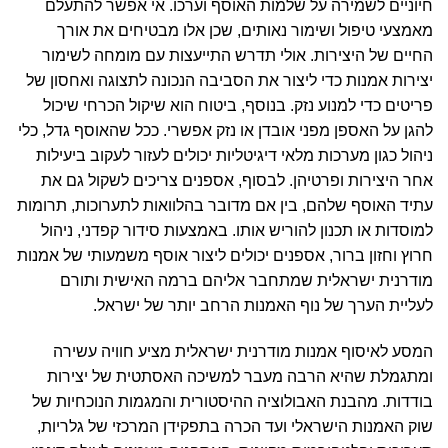
חיוניים לשמירה על שלמות האוסף וערכו. אי אפשר להתעלם
מאמצעי טיפול ושימור נאותים, שכן אלו מבטיחים את אורך
החיים של היצירות. אולי תדרש התייעצות עם מומחה לשימור
יצירות אמנות כדי ליצור את הסביבה הנכונה לתצוגה ואחסון של
פריטים כדי למנוע נזק. בנוסף, ביטוח הוא שיקול הכרחי שיכול
להגן על האספן מפני אובדן או נזק אפשרי. ככל שהאוסף גדל, כלי
ניהול כגון מערכות מלאי דיגיטליות יכולים לעזור לעקוב ביעילות
אחר היצירות ופרטיהן. לבסוף, אספנים צריכים לשקול גם את
עתיד האוסף שלהם, בין אם מדובר בהלוואות לתערוכות, תרומות
למוסדות או תכנון להוריש אותו. באמצעות סידור קפדני, ניהול
חרוץ וחזון ברור, אספנים יכולים ליצור אוסף משמעותי של אמנות
מודרנית ישראלית שמתחבר אליהם ברמה האישית ותורם
לעליית הערך של נוף האמנות הרחב יותר של ישראל.
המסע לאיסוף אמנות מודרנית ישראלית מציע חוויה עשירה
ומתגמלת שהיא הרבה מעבר למשיכה האסתטית של יצירות
בודדות. מהבנת האבולוציה ההיסטורית והמגמות הנוכחיות של
שוק האמנות הישראלי ועד הכרה בתפקידן המרכזי של גלריות,