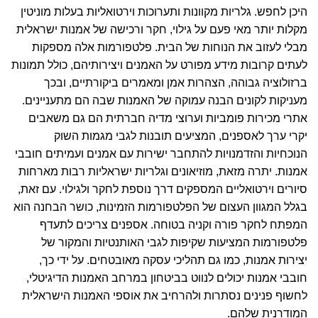
היכן לחפש. גלריות מקוונות ותערוכות וירטואליות בעלות מוניטין
מקלות יותר מאי פעם על גילוי, חקר ורכישה של אמנות ישראלית
מבלי לעזוב את הנוחות של הבית. פלטפורמות אלה מספקות
לעתים קרובות מידע מפורט על האמנים ויצירותיהם, כולל תמונות
ברזולוציה גבוהה, הצהרות אמן ומאמרים ביקורתיים, ובכך
מעניקות לקונים הבנה עמוקה של האמנות שבה הם מתעניינים.
אתרי מכירות פומביות וערוצי מדיה חברתית הם גם משאבים
יקרי ערך לאספנים, המציעים תובנות לגבי מגמות השוק
הנוכחיות והזדמנויות להתחבר ישירות עם אמנים ועמיתים חובבי
אמנות. יתרה מזאת, מוזיאונים וגלריות ישראליות רבות מארחות
סיורים וירטואליים המספקים דרך נוספת לחקר ולגילוי. עם זאת,
בגלל המגוון העצום של הפלטפורמות הזמינות, כושר הבחנה הוא
המפתח לחקר פורה וקניה בטוחה. אספנים צריכים לתעדף
פלטפורמות המציעות שקיפות לגבי האותנטיות והמקור של
יצירות אמנות, כמו גם תהליכי עסקה מאובטחים. על ידי כך,
חובבי אמנות יכולים לנווט בביטחון במרחב האמנות הדיגיטלי,
לחשוף פנינים נסתרות ולהרחיב את אוספי האמנות הישראלית
המודרנית שלהם.