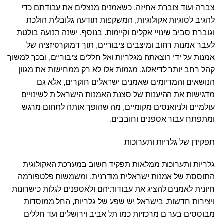
צברה ועוד צוברת אחיזה, כשאמנים מנצלים את עבודתם כדי
להגיב לסוגיות אקולוגיות, המשקפות תודעה גלובלית הולכת
וגוברת סביב שינויי אקלים וקיימות. בנוסף, ישנה תנועה בולטת
לעבר אמנות רחוב ומיצבים ציבוריים, תוך דמוקרטיזציה של
אמנות על ידי הוצאתה מגלריות ואל חללים ציבוריים, ובכך למשוך
קהל רחב יותר לדיאלוג. מגמות אלו לא רק ממחישות את מגוון
הנושאים והמדיומים שאמנים ישראלים חוקרים, אלא גם
מדגישות את ההיענות של סצנת האמנות הישראלית לשינויים
עולמיים ולניואנסים מקומיים, מה שהופך אותה לתחום מרגש
ומתפתח עבור אספנים וחובבים.
תפקידן של גלריות ותערוכות
גלריות ותערוכות ממלאות תפקיד חשוב במערכת האקולוגית
התוססת של אמנות ישראלית מודרנית, ומשמשות פלטפורמה
חיונית לאמנים להציג את עבודותיהם ולאספנים לגלות כישרונות
ויצירות חדשות. בישראל יש שפע של גלריות, החל ממוסדות
מבוססים בערים מרכזיות כמו תל אביב וירושלים ועד חללים