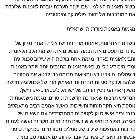
בשוק האמנות העולמי, שבו ישנה הערכה גוברת לאמנות שלוכדת
את המורכבות של זהות, פוליטיקה והיסטוריה.
מגמות באמנות מודרנית ישראלית
בשנים האחרונות, אמנות מודרנית ישראלית ראתה מגוון של
טרנדים תופסים את הבמה ומושכים את תשומת הלב הלאומית
והבינלאומית כאחד. מגמה אחת בולטת היא שילוב טכנולוגיה
ומדיומים דיגיטליים, כאשר אמנים מתנסים יותר ויותר באמנות
דיגיטלית, מיצבי וידאו ומציאות מדומה כדי לבטא את החזונות
שלהם ולבקר סוגיות חברתיות. האימוץ הזה של טכנולוגיה חדשה
משקף את המוניטין הרחב של ישראל כ'סטארט-אפ ניישן',
המדגיש תרבות שמעריכה חדשנות וניסויים. מגמה משמעותית
נוספת היא חקר הזהות והשייכות, כאשר אמנים רבים מתעמקים
בנרטיבים אישיים וקולקטיביים המתמודדים עם נושאים של
הגירה, תפוצות וחיפוש שורשים תרבותיים. חקר זה נעשה לעתים
קרובות באמצעות שילוב של סמלים מסורתיים וטכניקות סיפור
עכשוויות, היוצרים גשר בין עבר להווה. גם אמנות סביבתית