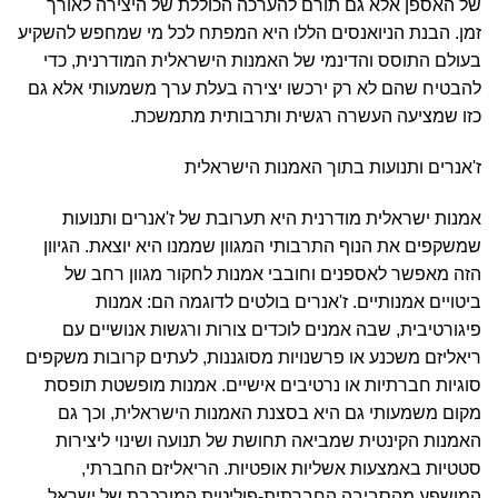
של האספן אלא גם תורם להערכה הכוללת של היצירה לאורך
זמן. הבנת הניואנסים הללו היא המפתח לכל מי שמחפש להשקיע
בעולם התוסס והדינמי של האמנות הישראלית המודרנית, כדי
להבטיח שהם לא רק ירכשו יצירה בעלת ערך משמעותי אלא גם
כזו שמציעה העשרה רגשית ותרבותית מתמשכת.
ז'אנרים ותנועות בתוך האמנות הישראלית
אמנות ישראלית מודרנית היא תערובת של ז'אנרים ותנועות
שמשקפים את הנוף התרבותי המגוון שממנו היא יוצאת. הגיוון
הזה מאפשר לאספנים וחובבי אמנות לחקור מגוון רחב של
ביטויים אמנותיים. ז'אנרים בולטים לדוגמה הם: אמנות
פיגורטיבית, שבה אמנים לוכדים צורות ורגשות אנושיים עם
ריאליזם משכנע או פרשנויות מסוגננות, לעתים קרובות משקפים
סוגיות חברתיות או נרטיבים אישיים. אמנות מופשטת תופסת
מקום משמעותי גם היא בסצנת האמנות הישראלית, וכך גם
האמנות הקינטית שמביאה תחושת של תנועה ושינוי ליצירות
סטטיות באמצעות אשליות אופטיות. הריאליזם החברתי,
המושפע מהסביבה החברתית-פוליטית המורכבת של ישראל,